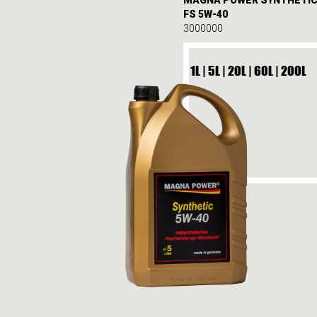
FS 5W-40
3000000
1L | 5L | 20L | 60L | 200L