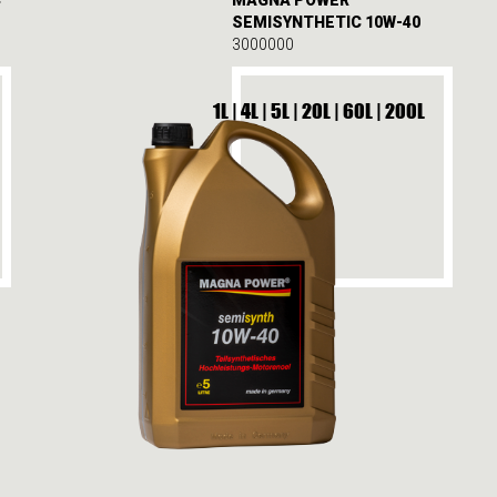
SEMISYNTHETIC 10W-40
3000000
1L | 4L | 5L | 20L | 60L | 200L