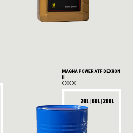
MAGNA POWER ATF DEXRON
II
000000
20L | 60L | 200L