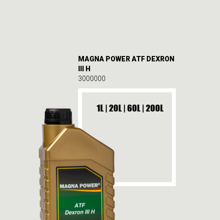
MAGNA POWER ATF DEXRON
III H
3000000
1L | 20L | 60L | 200L