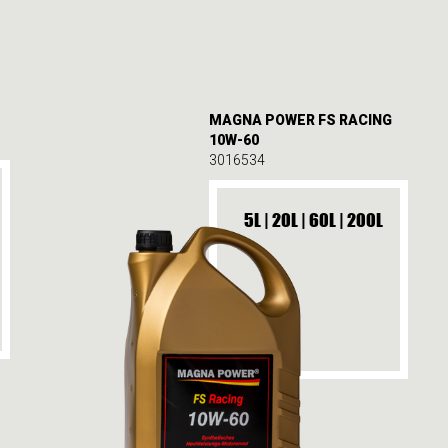
MAGNA POWER FS RACING
10W-60
3016534
5L | 20L | 60L | 200L