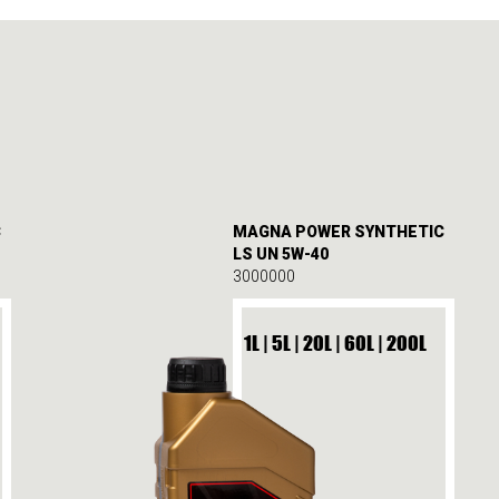
C
MAGNA POWER SYNTHETIC
LS UN 5W-40
3000000
1L | 5L | 20L | 60L | 200L