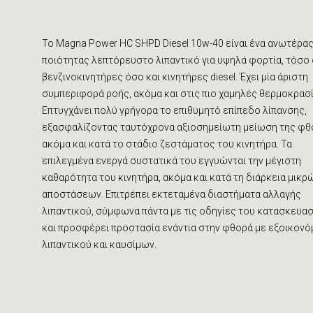
Το Magna Power HC SHPD Diesel 10w-40 είναι ένα ανωτέρα
ποιότητας λεπτόρευστο λιπαντικό για υψηλά φορτία, τόσο
βενζινοκινητήρες όσο και κινητήρες diesel. Έχει μία άριστη
συμπεριφορά ροής, ακόμα και στις πιο χαμηλές θερμοκρασί
Επτυγχάνει πολύ γρήγορα το επιθυμητό επίπεδο λίπανσης,
εξασφαλίζοντας ταυτόχρονα αξιοσημείωτη μείωση της φ
ακόμα και κατά το στάδιο ζεστάματος του κινητήρα. Τα
επιλεγμένα ενεργά συστατικά του εγγυώνται την μέγιστη
καθαρότητα του κινητήρα, ακόμα και κατά τη διάρκεια μικρ
αποστάσεων. Επιτρέπει εκτεταμένα διαστήματα αλλαγής
λιπαντικού, σύμφωνα πάντα με τις οδηγίες του κατασκευασ
και προσφέρει προστασία ενάντια στην φθορά με εξοικον
λιπαντικού και καυσίμων.