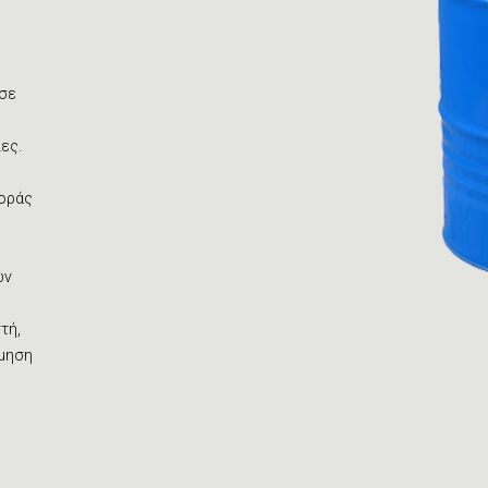
ς
 σε
ες.
θοράς
ών
τή,
όμηση