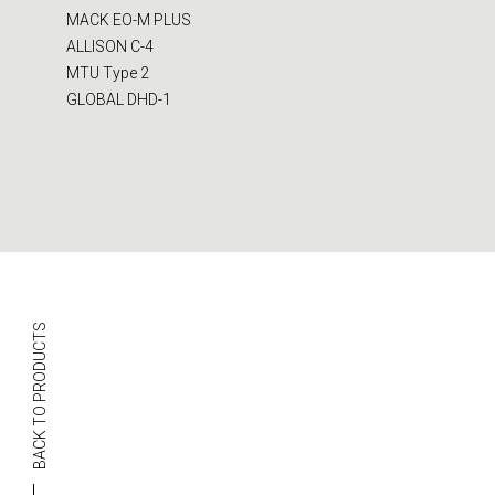
MACK EO-M PLUS
ALLISON C-4
MTU Type 2
GLOBAL DHD-1
BACK TO PRODUCTS