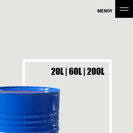
ΜΕΝΟΥ
20L | 60L | 200L