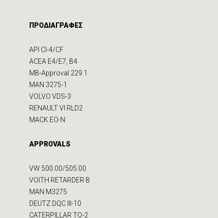
ΠΡΟΔΙΑΓΡΑΦΕΣ
API CI-4/CF
ACEA E4/E7, B4
MB-Approval 229.1
MAN 3275-1
VOLVO VDS-3
RENAULT VI RLD2
MACK EO-N
APPROVALS
VW 500.00/505.00
VOITH RETARDER B
MAN M3275
DEUTZ DQC III-10
CATERPILLAR TO-2